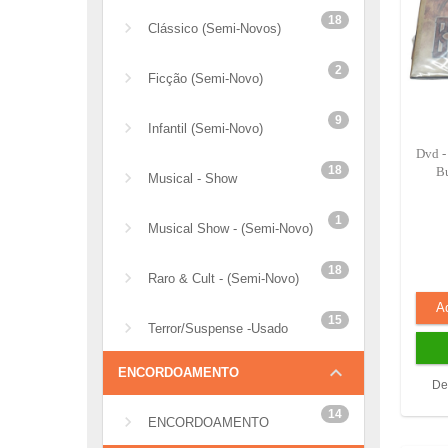
18
Clássico (semi-Novos)
2
Ficção (semi-Novo)
9
Infantil (semi-Novo)
Dvd -
18
Bu
Musical - Show
1
Musical Show - (Semi-Novo)
18
Raro & Cult - (semi-Novo)
15
Terror/Suspense -Usado
keyboard_arrow_down
ENCORDOAMENTO
De
14
ENCORDOAMENTO