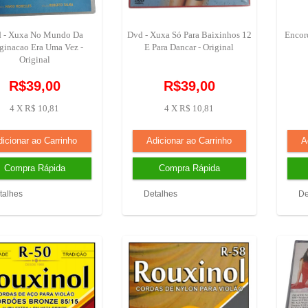
 - Xuxa No Mundo Da
Dvd - Xuxa Só Para Baixinhos 12
Encor
ginacao Era Uma Vez -
E Para Dancar - Original
Original
R$39,00
R$39,00
4 X R$ 10,81
4 X R$ 10,81
talhes
Detalhes
De