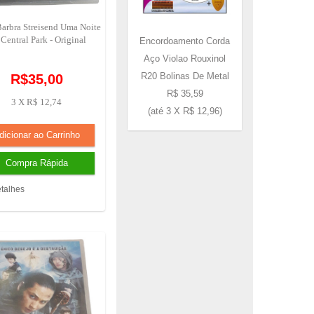
Barbra Streisend Uma Noite
Central Park - Original
Encordoamento Corda
Aço Violao Rouxinol
R20 Bolinas De Metal
R$35,00
R$ 35,59
3 X R$ 12,74
(até
3 X R$ 12,96
)
talhes