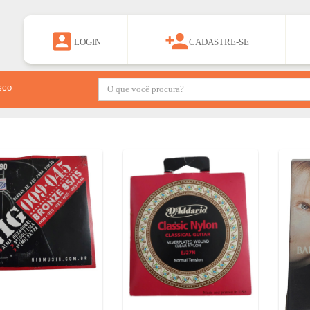


LOGIN
CADASTRE-SE
sco