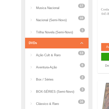
17
Musica Nacional
Corda
045 B
10
Nacional (semi-Novo)
1
Trilha Novela (semi-Novo)
keyboard_arrow_down
DVDs
13
Ação Cult & Raro
6
De
Aventura-Ação
2
Box / Séries
3
BOX-SÉRIES (semi-Novo)
34
Clássico & Raro