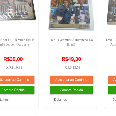
 Boot Hill Terence Hill E
Dvd - Caramuru A Invenção Do
Dvd - 
d Spencer - Faroeste
Brasil
Apoc
R$39,00
R$49,00
4 X R$ 10,81
4 X R$ 13,58
talhes
Detalhes
De