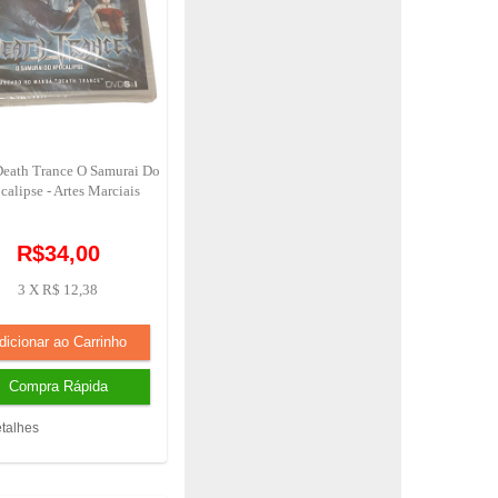
Death Trance O Samurai Do
alipse - Artes Marciais
R$34,00
3 X R$ 12,38
talhes