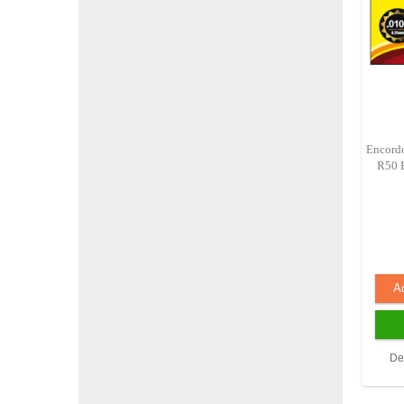
Encord
R50 
De