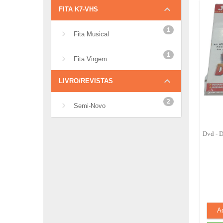
keyboard_arrow_down
FITA K7-VHS
1
Fita Musical
1
Fita Virgem
keyboard_arrow_down
LIVRO/REVISTAS
2
Semi-Novo
Dvd - D