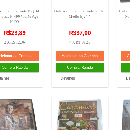
s Encordoamento Nig 09
Daddario Encordoamento Violão
Dvd - 
ronze N-490 Violão Aço
Medio Ej24 N
No 
N490
R$23,89
R$37,00
2 X R$ 12,86
4 X R$ 10,25
talhes
Detalhes
De