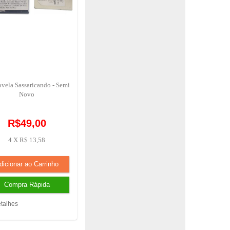
vela Sassaricando - Semi
Novo
R$49,00
4 X R$ 13,58
talhes