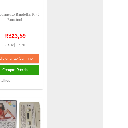
doamento Bandolim R-40
Rouxinol
R$23,59
2 X R$ 12,70
talhes