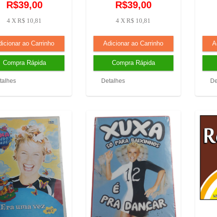
R$39,00
R$39,00
4 X R$ 10,81
4 X R$ 10,81
talhes
Detalhes
De