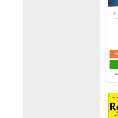
Dvd
Ima
De