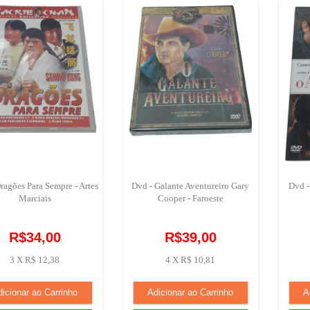
ragões Para Sempre - Artes
Dvd - Galante Aventureiro Gary
Dvd -
Marciais
Cooper - Faroeste
R$34,00
R$39,00
3 X R$ 12,38
4 X R$ 10,81