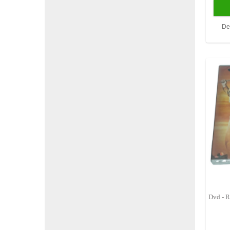
De
Dvd - R