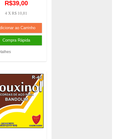
R$39,00
4 X R$ 10,81
talhes