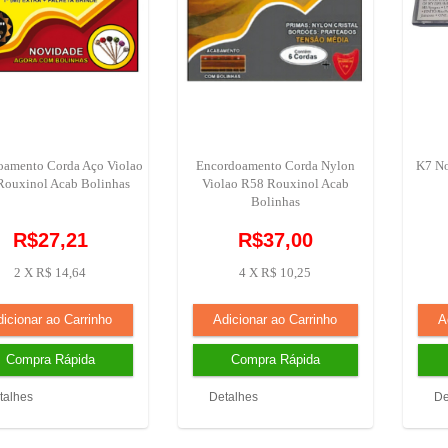
oamento Corda Aço Violao
Encordoamento Corda Nylon
K7 No
Rouxinol Acab Bolinhas
Violao R58 Rouxinol Acab
Bolinhas
R$27,21
R$37,00
2 X R$ 14,64
4 X R$ 10,25
talhes
Detalhes
De