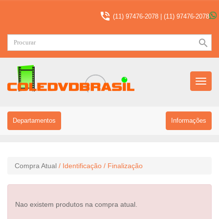

(11) 97476-2078 |
(11) 97476-2078
search
Menu
Princip
Departamentos
Informações
Compra Atual
/ Identificação
/ Finalização
Nao existem produtos na compra atual.