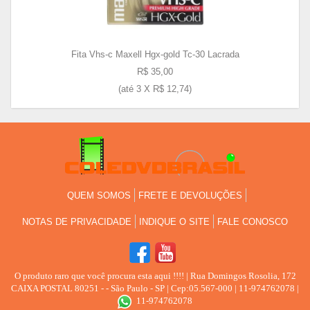
Fita Vhs-c Maxell Hgx-gold Tc-30 Lacrada
R$ 35,00
(até
3 X R$ 12,74
)
QUEM SOMOS
FRETE E DEVOLUÇÕES
NOTAS DE PRIVACIDADE
INDIQUE O SITE
FALE CONOSCO
O produto raro que você procura esta aqui !!!!
| Rua Domingos Rosolia, 172
CAIXA POSTAL 80251 - - São Paulo - SP | Cep:05.567-000 | 11-974762078 |
11-974762078