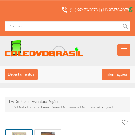

(11) 97476-2078 |
(11) 97476-2078
search
Menu
Princip
Departamentos
Informações
DVDs
>
Aventura-Ação
> Dvd - Indiana Jones Reino Da Caveira De Cristal - Original